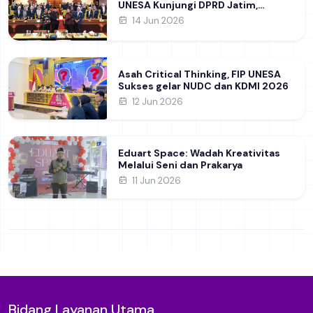
UNESA Kunjungi DPRD Jatim,
Perdalam Pemahaman Kebijakan
14 Jun 2026
Pendidikan Daerah
Asah Critical Thinking, FIP UNESA
Sukses gelar NUDC dan KDMI 2026
12 Jun 2026
Eduart Space: Wadah Kreativitas
Melalui Seni dan Prakarya
11 Jun 2026
Bidang Layanan Utama