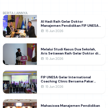
BERITA LAINNYA
Al Hadi Raih Gelar Doktor
Manajemen Pendidikan FIP UNESA
melalui Riset Pembentukan
15 Jun 2026
Karakter Guru
Melalui Studi Kasus Dua Sekolah,
Aris Setiawan Raih Gelar Doktor di
FIP UNESA Usai Kupas Manajemen
15 Jun 2026
Pembelajaran Deep Learning
FIP UNESA Gelar International
Coaching Clinic Bersama Pakar
Khon Kaen University Thailand,
15 Jun 2026
Kupas Strategi Publikasi Jurnal
Ilmiah Internasional dukung SDG 4
Mahasiswa Manajemen Pendidikan