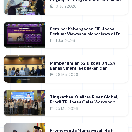
SMK yang Siap Hadapi Dunia Kerja
9 Jun 2026
Modern
Seminar Kebangsaan FIP Unesa
Perkuat Wawasan Mahasiswa di Era
Geopolitik Global&nbsp;
1 Jun 2026
Mimbar Ilmiah S2 Dikdas UNESA
Bahas Sinergi Kebijakan dan
Pendidikan
26 Mei 2026
Tingkatkan Kualitas Riset Global,
Prodi TP Unesa Gelar Workshop
Strategi Pengelolaan Jurnal dan
25 Mei 2026
Penelitian Akademik
Promovenda Mumayyizah Raih