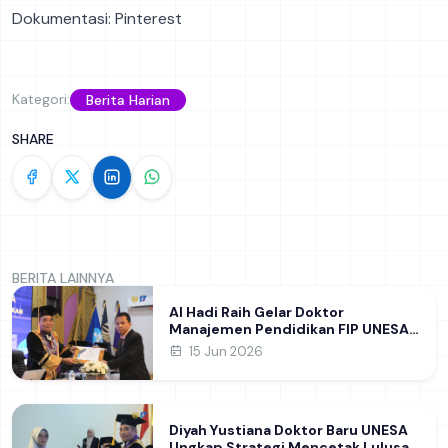
Dokumentasi: Pinterest
Kategori:
Berita Harian
SHARE
BERITA LAINNYA
Al Hadi Raih Gelar Doktor
Manajemen Pendidikan FIP UNESA
melalui Riset Pembentukan
15 Jun 2026
Karakter Guru
Diyah Yustiana Doktor Baru UNESA
Ungkap Strategi Mencetak Lulusan