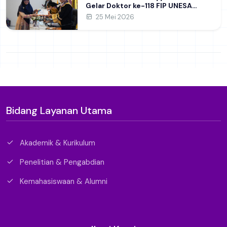
Gelar Doktor ke-118 FIP UNESA
melalui Kajian Kepemimpinan
25 Mei 2026
Perempuan di Perguruan Tinggi
Bidang Layanan Utama
Akademik & Kurikulum
Penelitian & Pengabdian
Kemahasiswaan & Alumni