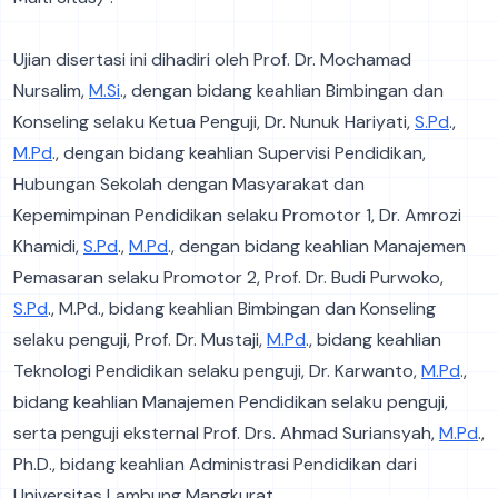
Ujian disertasi ini dihadiri oleh Prof. Dr. Mochamad
Nursalim,
M.Si
., dengan bidang keahlian Bimbingan dan
Konseling selaku Ketua Penguji, Dr. Nunuk Hariyati,
S.Pd
.,
M.Pd
., dengan bidang keahlian Supervisi Pendidikan,
Hubungan Sekolah dengan Masyarakat dan
Kepemimpinan Pendidikan selaku Promotor 1, Dr. Amrozi
Khamidi,
S.Pd
.,
M.Pd
., dengan bidang keahlian Manajemen
Pemasaran selaku Promotor 2, Prof. Dr. Budi Purwoko,
S.Pd
., M.Pd., bidang keahlian Bimbingan dan Konseling
selaku penguji, Prof. Dr. Mustaji,
M.Pd
., bidang keahlian
Teknologi Pendidikan selaku penguji, Dr. Karwanto,
M.Pd
.,
bidang keahlian Manajemen Pendidikan selaku penguji,
serta penguji eksternal Prof. Drs. Ahmad Suriansyah,
M.Pd
.,
Ph.D., bidang keahlian Administrasi Pendidikan dari
Universitas Lambung Mangkurat.