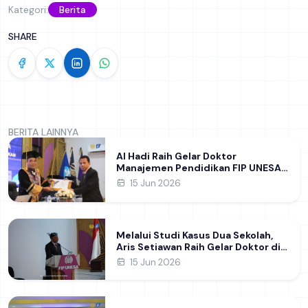
Kategori:
Berita
SHARE
BERITA LAINNYA
Al Hadi Raih Gelar Doktor
Manajemen Pendidikan FIP UNESA
melalui Riset Pembentukan
15 Jun 2026
Karakter Guru
Melalui Studi Kasus Dua Sekolah,
Aris Setiawan Raih Gelar Doktor di
FIP UNESA Usai Kupas Manajemen
15 Jun 2026
Pembelajaran Deep Learning