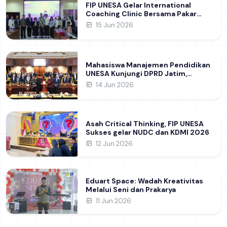
FIP UNESA Gelar International
Coaching Clinic Bersama Pakar
Khon Kaen University Thailand,
15 Jun 2026
Kupas Strategi Publikasi Jurnal
Ilmiah Internasional dukung SDG 4
Mahasiswa Manajemen Pendidikan
UNESA Kunjungi DPRD Jatim,
Perdalam Pemahaman Kebijakan
14 Jun 2026
Pendidikan Daerah
Asah Critical Thinking, FIP UNESA
Sukses gelar NUDC dan KDMI 2026
12 Jun 2026
Eduart Space: Wadah Kreativitas
Melalui Seni dan Prakarya
11 Jun 2026