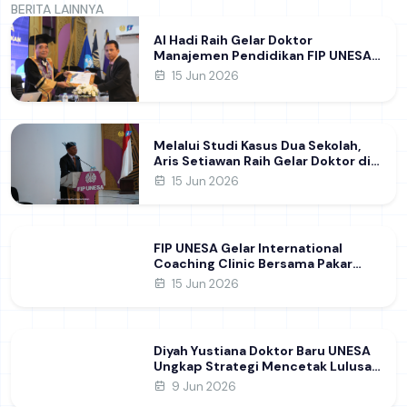
BERITA LAINNYA
Al Hadi Raih Gelar Doktor
Manajemen Pendidikan FIP UNESA
melalui Riset Pembentukan
15 Jun 2026
Karakter Guru
Melalui Studi Kasus Dua Sekolah,
Aris Setiawan Raih Gelar Doktor di
FIP UNESA Usai Kupas Manajemen
15 Jun 2026
Pembelajaran Deep Learning
FIP UNESA Gelar International
Coaching Clinic Bersama Pakar
Khon Kaen University Thailand,
15 Jun 2026
Kupas Strategi Publikasi Jurnal
Ilmiah Internasional dukung SDG 4
Diyah Yustiana Doktor Baru UNESA
Ungkap Strategi Mencetak Lulusan
SMK yang Siap Hadapi Dunia Kerja
9 Jun 2026
Modern