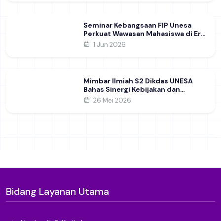
Seminar Kebangsaan FIP Unesa
Perkuat Wawasan Mahasiswa di Era
Geopolitik Global&nbsp;
1 Jun 2026
Mimbar Ilmiah S2 Dikdas UNESA
Bahas Sinergi Kebijakan dan
Pendidikan
26 Mei 2026
Bidang Layanan Utama